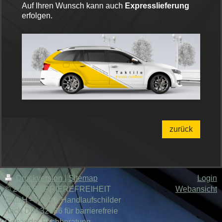
Auf Ihren Wunsch kann auch
Expresslieferung
erfolgen.
zurück
Druckversion
|
Sitemap
Login
© 2026 BARRIEREFREIHEIT
Webansicht
GmbH – Taktile Handlaufschilder
nach DIN 32986 für barrierefreie
Gebäude. Fachberatung,