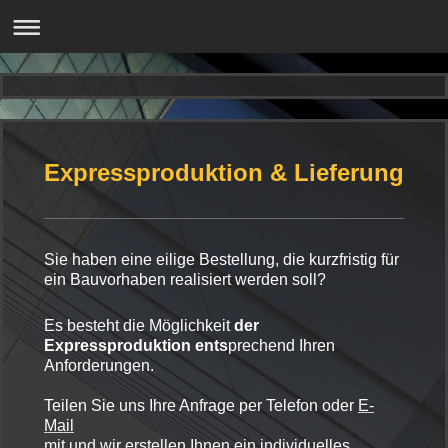
Expressproduktion & Lieferung
Sie haben eine eilige Bestellung, die kurzfristig für
ein Bauvorhaben realisiert werden soll?
Es besteht die Möglichkeit
d
e
r
Expressproduktion
e
n
ts
prechend Ihren
Anforderungen.
Teilen Sie uns Ihre Anfrage per Telefon oder
E-
Mail
mit und wir erstellen Ihnen ein individuelles