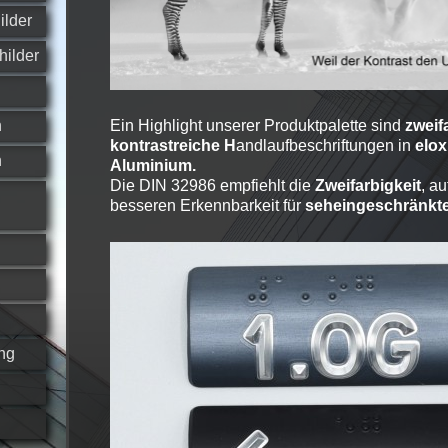
ilder
hilder
n
Ein Highlight unserer Produktpalette sind
zweif
kontrastreiche H
andlaufbeschriftungen in
elox
n
Aluminium.
Die DIN 32986 empfiehlt die
Zweifarbigkeit
, a
besseren Erkennbarkeit für
seheingeschränkt
ng