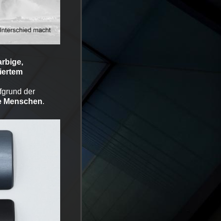
arbige,
iertem
ufgrund der
e
Menschen
.