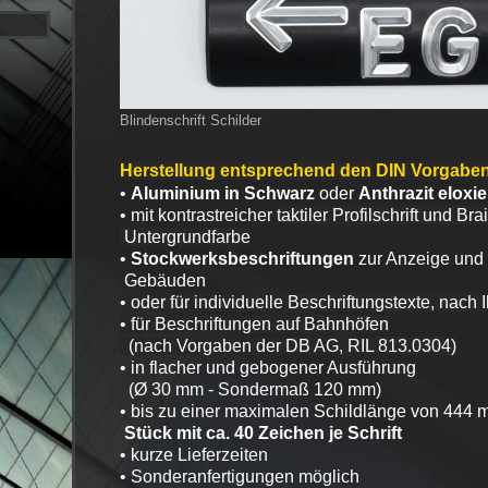
Blindenschrift Schilder
Herstellung entsprechend den
DIN Vorgaben
•
Aluminium
in Schwarz
oder
Anthrazit eloxie
• mit kontrastreicher
taktiler Profilschrift und Br
Untergrundfarbe
•
Stockwerksbeschriftungen
zur Anzeige un
Gebäuden
• oder für individuelle Beschriftungstexte, nach
• für Beschriftungen auf Bahnhöfen
(nach Vorgaben der DB AG, RIL 813.0304)
• in flacher und gebogener Ausführung
(Ø 30 mm - Sondermaß 120 mm)
• bis zu einer maximalen Schildlänge von 444
Stück mit ca. 40 Zeichen je Schrift
• kurze Lieferzeiten
• Sonderanfertigungen möglich