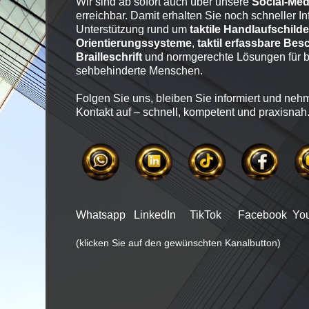
Wir sind ab sofort auch über unsere
Social-Med
erreichbar. Damit erhalten Sie noch schneller I
Unterstützung rund um
taktile Handlaufschilde
Orientierungssysteme
,
taktil erfassbare Bes
Brailleschrift
und normgerechte Lösungen für b
sehbehinderte Menschen.
Folgen Sie uns, bleiben Sie informiert und nehm
Kontakt auf – schnell, kompetent und praxisnah
Whatsapp LinkedIn TikTok Facebook You
(klicken Sie auf den gewünschten Kanalbutton)