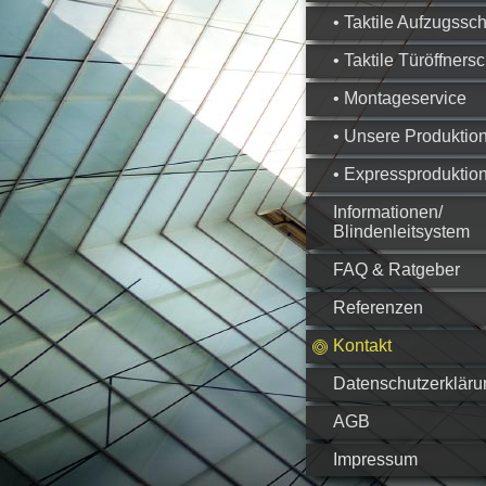
• Taktile Aufzugssch
• Taktile Türöffnersc
• Montageservice
• Unsere Produktio
• Expressproduktio
Informationen/
Blindenleitsystem
FAQ & Ratgeber
Referenzen
Kontakt
Datenschutzerkläru
AGB
Impressum