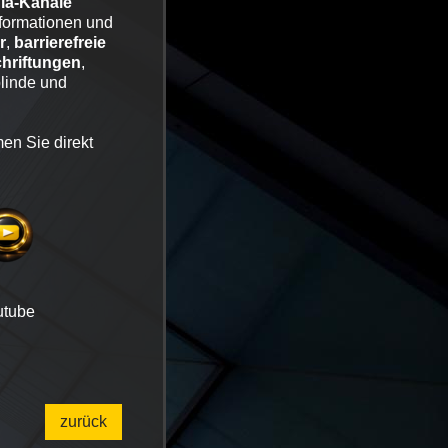
ia-Kanäle
nformationen und
r
,
barrierefreie
chriftungen
,
linde und
en Sie direkt
.
tube
zurück