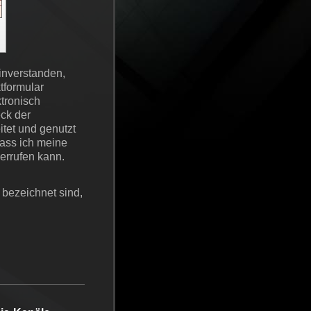
einverstanden,
tformular
tronisch
ck der
tet und genutzt
dass ich meine
derrufen kann.
bezeichnet sind,