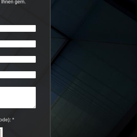
 Ihnen gern.
Captcha (Spam-Schutz-Code): *